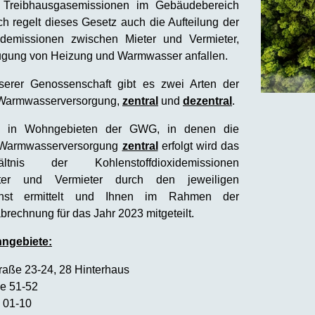
 Treibhausgasemissionen im Gebäudebereich
ich regelt dieses Gesetz auch die Aufteilung der
xidemissionen zwischen Mieter und Vermieter,
eugung von Heizung und Warmwasser anfallen.
erer Genossenschaft gibt es zwei Arten der
 Warmwasserversorgung,
zentral
und
dezentral
.
, in Wohngebieten der
GWG
, in denen die
 Warmwasserversorgung
zentral
erfolgt wird das
rhältnis der Kohlenstoffdioxidemissionen
ter und Vermieter durch den jeweiligen
nst ermittelt und Ihnen im Rahmen der
brechnung für das Jahr 2023 mitgeteilt.
hngebiete:
raße 23-24, 28 Hinterhaus
e 51-52
e 01-10