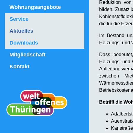
Reduktion von
Wohnungsangebote
bilden. Zusätzl
Kohlenstoffdio
Service
die für die Erz
Aktuelles
Im Bestand uns
Downloads
Heizungs- und
Mitgliedschaft
Dass bedeutet
Heizungs- und
Kontakt
Aufteilungsve
zwischen Mie
Wärmemessdie
Betriebskostena
Betrifft die Wo
Adalbertst
Auenstraß
Karlstraß