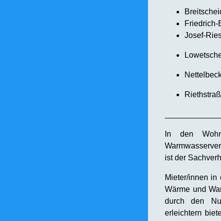
Breitschei
Friedrich
Josef-Rie
Lowetsche
Nettelbeck
Riethstra
____________
In den Wohn
Warmwasserve
ist der Sachverh
Mieter/innen in
Wärme und Warm
durch den Nu
erleichtern bie