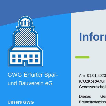
Info
GWG Erfurter Spar-
Am 01.01.2023 
(CO2KostAufG
und
Bauverein eG
Genossenschaft 
Dieses G
Unsere GWG
Brennstoffemis